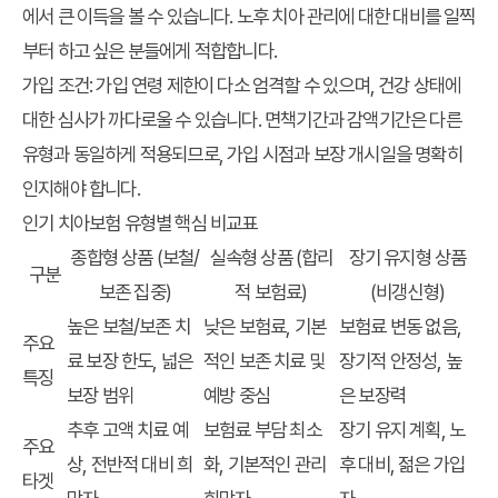
에서 큰 이득을 볼 수 있습니다. 노후 치아 관리에 대한 대비를 일찍
부터 하고 싶은 분들에게 적합합니다.
가입 조건
: 가입 연령 제한이 다소 엄격할 수 있으며, 건강 상태에
대한 심사가 까다로울 수 있습니다. 면책기간과 감액기간은 다른
유형과 동일하게 적용되므로, 가입 시점과 보장 개시일을 명확히
인지해야 합니다.
인기 치아보험 유형별 핵심 비교표
종합형 상품 (보철/
실속형 상품 (합리
장기 유지형 상품
구분
보존 집중)
적 보험료)
(비갱신형)
높은 보철/보존 치
낮은 보험료, 기본
보험료 변동 없음,
주요
료 보장 한도, 넓은
적인 보존 치료 및
장기적 안정성, 높
특징
보장 범위
예방 중심
은 보장력
추후 고액 치료 예
보험료 부담 최소
장기 유지 계획, 노
주요
상, 전반적 대비 희
화, 기본적인 관리
후 대비, 젊은 가입
타겟