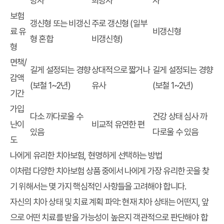
망자
희망자
자
보험
갱신형 또는 비갱신
주로 갱신형 (일부
료 유
비갱신형
형 혼합
비갱신형)
형
면책/
길게 설정되는 경향
상대적으로 짧거나
길게 설정되는 경향
감액
(보철 1~2년)
유사
(보철 1~2년)
기간
가입
다소 까다로울 수
건강 상태 심사 까
난이
비교적 유연한 편
있음
다로울 수 있음
도
나에게 유리한 치아보험, 현명하게 선택하는 방법
이처럼 다양한 치아보험 상품 중에서 나에게 가장 유리한 곳을 찾
기 위해서는 몇 가지 핵심적인 사항들을 고려해야 합니다.
자신의 치아 상태 및 치료 계획 파악
: 현재 치아 상태는 어떤지, 앞
으로 어떤 치료를 받을 가능성이 높은지 객관적으로 판단해야 합