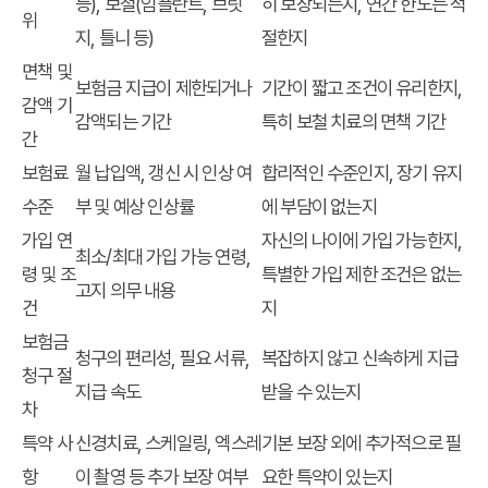
등), 보철(임플란트, 브릿
히 보장되는지, 연간 한도는 적
위
지, 틀니 등)
절한지
면책 및
보험금 지급이 제한되거나
기간이 짧고 조건이 유리한지,
감액 기
감액되는 기간
특히 보철 치료의 면책 기간
간
보험료
월 납입액, 갱신 시 인상 여
합리적인 수준인지, 장기 유지
수준
부 및 예상 인상률
에 부담이 없는지
가입 연
자신의 나이에 가입 가능한지,
최소/최대 가입 가능 연령,
령 및 조
특별한 가입 제한 조건은 없는
고지 의무 내용
건
지
보험금
청구의 편리성, 필요 서류,
복잡하지 않고 신속하게 지급
청구 절
지급 속도
받을 수 있는지
차
특약 사
신경치료, 스케일링, 엑스레
기본 보장 외에 추가적으로 필
항
이 촬영 등 추가 보장 여부
요한 특약이 있는지