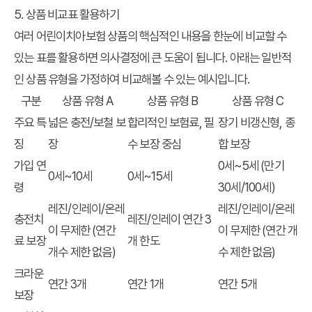
5. 상품 비교표 활용하기
여러 어린이치아보험 상품의 핵심적인 내용을 한눈에 비교할 수
있는 표를 활용하면 의사결정에 큰 도움이 됩니다. 아래는 일반적
인 상품 유형을 가정하여 비교해볼 수 있는 예시입니다.
구분
상품 유형 A
상품 유형 B
상품 유형 C
주요 특
넓은 충전/보철 보
합리적인 보험료, 필
장기 비갱신형, 종
징
장
수 보장 중심
합 보장
가입 연
0세~5세 (만기
0세~10세
0세~15세
령
30세/100세)
레진/인레이/온레
레진/인레이/온레
충전치
레진/인레이 연간 3
이 무제한 (연간
이 무제한 (연간 개
료 보장
개 한도
개수 제한 없음)
수 제한 없음)
크라운
연간 3개
연간 1개
연간 5개
보장