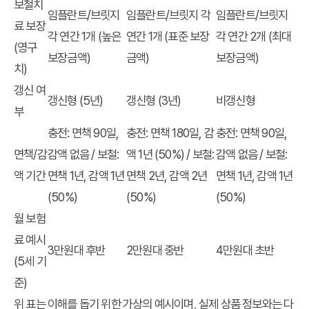
보철치
임플란트/브릿지
임플란트/브릿지 각
임플란트/브릿지
료 보장
각 연간 1개 (높은
연간 1개 (표준 보장
각 연간 2개 (최대
(영구
보장금액)
금액)
보장금액)
치)
갱신 여
갱신형 (5년)
갱신형 (3년)
비갱신형
부
충전: 면책 90일,
충전: 면책 180일, 감
충전: 면책 90일,
면책/감
감액 없음 / 보철:
액 1년 (50%) / 보철:
감액 없음 / 보철:
액 기간
면책 1년, 감액 1년
면책 2년, 감액 2년
면책 1년, 감액 1년
(50%)
(50%)
(50%)
월 보험
료 예시
3만원대 후반
2만원대 중반
4만원대 초반
(5세 기
준)
위 표는 이해를 돕기 위한 가상의 예시이며, 실제 상품 정보와는 다