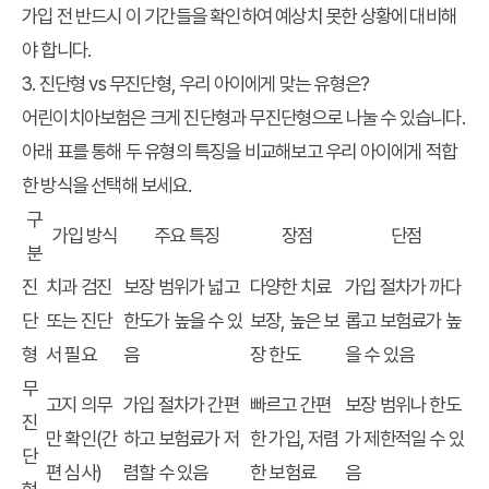
가입 전 반드시 이 기간들을 확인하여 예상치 못한 상황에 대비해
야 합니다.
3. 진단형 vs 무진단형, 우리 아이에게 맞는 유형은?
어린이치아보험은 크게 진단형과 무진단형으로 나눌 수 있습니다.
아래 표를 통해 두 유형의 특징을 비교해보고 우리 아이에게 적합
한 방식을 선택해 보세요.
구
가입 방식
주요 특징
장점
단점
분
진
치과 검진
보장 범위가 넓고
다양한 치료
가입 절차가 까다
단
또는 진단
한도가 높을 수 있
보장, 높은 보
롭고 보험료가 높
형
서 필요
음
장 한도
을 수 있음
무
고지 의무
가입 절차가 간편
빠르고 간편
보장 범위나 한도
진
만 확인(간
하고 보험료가 저
한 가입, 저렴
가 제한적일 수 있
단
편 심사)
렴할 수 있음
한 보험료
음