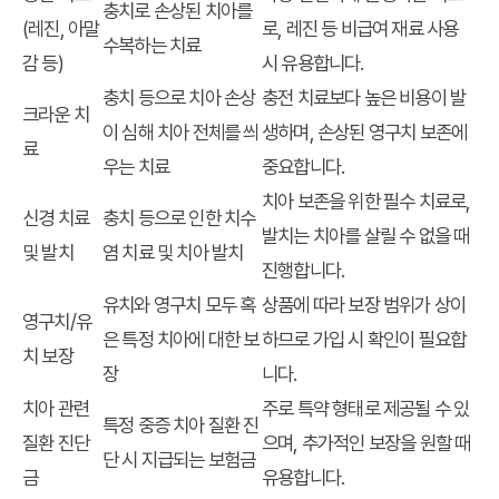
충치로 손상된 치아를
(레진, 아말
로, 레진 등 비급여 재료 사용
수복하는 치료
감 등)
시 유용합니다.
충치 등으로 치아 손상
충전 치료보다 높은 비용이 발
크라운 치
이 심해 치아 전체를 씌
생하며, 손상된 영구치 보존에
료
우는 치료
중요합니다.
치아 보존을 위한 필수 치료로,
신경 치료
충치 등으로 인한 치수
발치는 치아를 살릴 수 없을 때
및 발치
염 치료 및 치아 발치
진행합니다.
유치와 영구치 모두 혹
상품에 따라 보장 범위가 상이
영구치/유
은 특정 치아에 대한 보
하므로 가입 시 확인이 필요합
치 보장
장
니다.
치아 관련
주로 특약 형태로 제공될 수 있
특정 중증 치아 질환 진
질환 진단
으며, 추가적인 보장을 원할 때
단 시 지급되는 보험금
금
유용합니다.