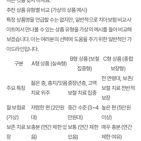
하는 것을 잊지 마세요.
추천 상품 유형별 비교 (가상의 상품 예시)
특정 상품명을 언급할 수는 없지만, 일반적으로
치아보험 비교사
이트
에서 만나볼 수 있는 상품 유형을 가상의 예시를 들어 비교해
보겠습니다. 이는 여러분의 선택에 도움을 주기 위한 일반적인 가
이드라인입니다.
B형 상품 (보철
C형 상품 (종합
구분
A형 상품 (실속형)
집중형)
보장형)
전 연령대, 보존/
젊은 층, 충치/잇몸
중장년층, 고액
주요 특징
보철 치료 전반적
치료 위주
보철 치료 집중
보장
월 보험료
저렴한 편 (2만원
중간 수준 (3~4
높은 편 (5만원
(가상)
대)
만원대)
이상)
보존 치료 보
충분 (연간 제한 있
보통 (연간 제한
매우 충분 (연간
장
음)
있음)
제한 여유)