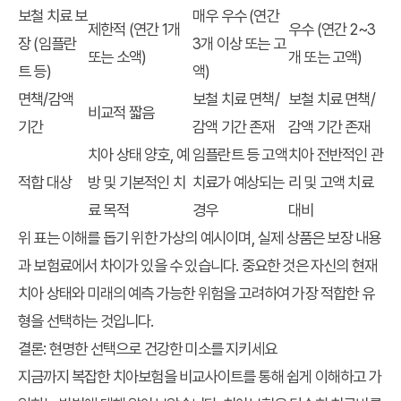
보철 치료 보
매우 우수 (연간
제한적 (연간 1개
우수 (연간 2~3
장 (임플란
3개 이상 또는 고
또는 소액)
개 또는 고액)
트 등)
액)
면책/감액
보철 치료 면책/
보철 치료 면책/
비교적 짧음
기간
감액 기간 존재
감액 기간 존재
치아 상태 양호, 예
임플란트 등 고액
치아 전반적인 관
적합 대상
방 및 기본적인 치
치료가 예상되는
리 및 고액 치료
료 목적
경우
대비
위 표는 이해를 돕기 위한 가상의 예시이며, 실제 상품은 보장 내용
과 보험료에서 차이가 있을 수 있습니다. 중요한 것은 자신의 현재
치아 상태와 미래의 예측 가능한 위험을 고려하여 가장 적합한 유
형을 선택하는 것입니다.
결론: 현명한 선택으로 건강한 미소를 지키세요
지금까지
복잡한 치아보험
을
비교사이트
를 통해 쉽게 이해하고
가