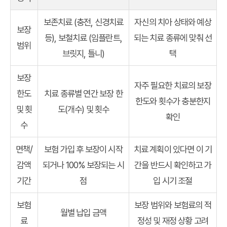
보존치료 (충전, 신경치료
자신의 치아 상태와 예상
보장
등), 보철치료 (임플란트,
되는 치료 종류에 맞춰 선
범위
브릿지, 틀니)
택
보장
자주 필요한 치료의 보장
한도
치료 종류별 연간 보장 한
한도와 횟수가 충분한지
및 횟
도(개수) 및 횟수
확인
수
면책/
보험 가입 후 보장이 시작
치료 계획이 있다면 이 기
감액
되거나 100% 보장되는 시
간을 반드시 확인하고 가
기간
점
입 시기 조절
보험
보장 범위와 보험료의 적
월별 납입 금액
료
정성 및 재정 상황 고려